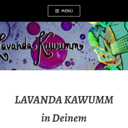
Zum
MENÜ
Inhalt
springen
LAVANDA
KAWUMM
LAVANDA KAWUMM
in Deinem