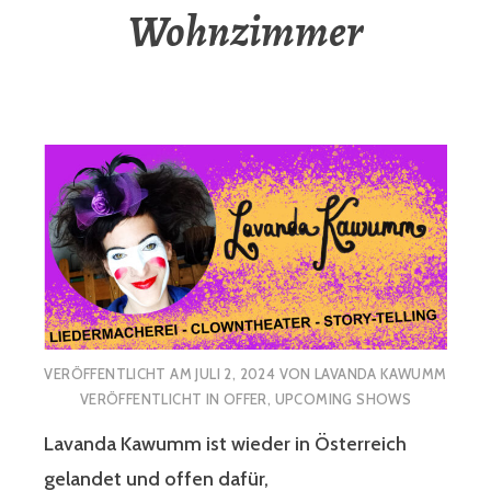
Wohnzimmer
VERÖFFENTLICHT AM
JULI 2, 2024
VON
LAVANDA KAWUMM
VERÖFFENTLICHT IN
OFFER
,
UPCOMING SHOWS
Lavanda Kawumm ist wieder in Österreich
gelandet und offen dafür,