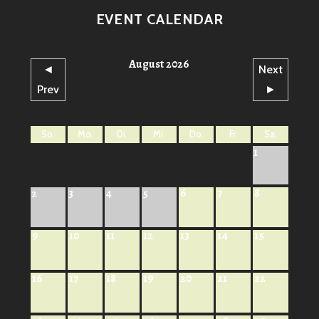
EVENT CALENDAR
August 2026
◄
Next
Prev
►
So.
Mo.
Di.
Mi.
Do.
Fr.
Sa.
1
6
7
8
2
3
4
5
9
10
11
12
13
14
15
16
17
18
19
20
21
22