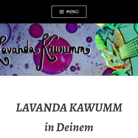
Zum
MENÜ
Inhalt
springen
LAVANDA
KAWUMM
LAVANDA KAWUMM
in Deinem