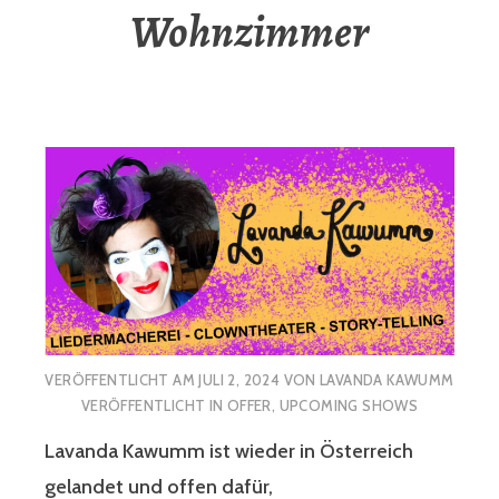
Wohnzimmer
VERÖFFENTLICHT AM
JULI 2, 2024
VON
LAVANDA KAWUMM
VERÖFFENTLICHT IN
OFFER
,
UPCOMING SHOWS
Lavanda Kawumm ist wieder in Österreich
gelandet und offen dafür,