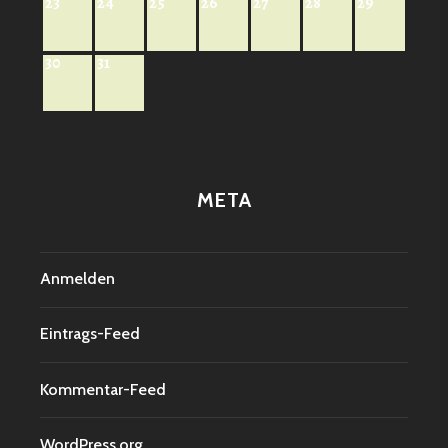
23
24
25
26
27
28
29
30
31
META
Anmelden
Eintrags-Feed
Kommentar-Feed
WordPress.org