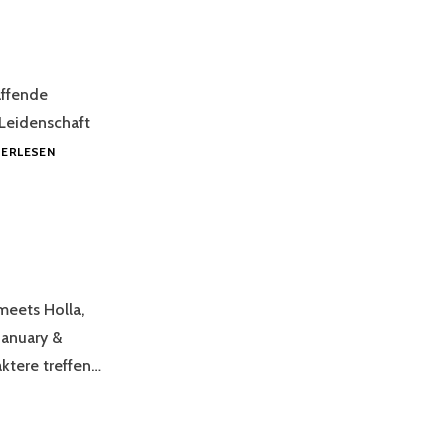
affende
 Leidenschaft
VROVRO
TERLESEN
GEIGER
eets Holla,
anuary &
ktere treffen…