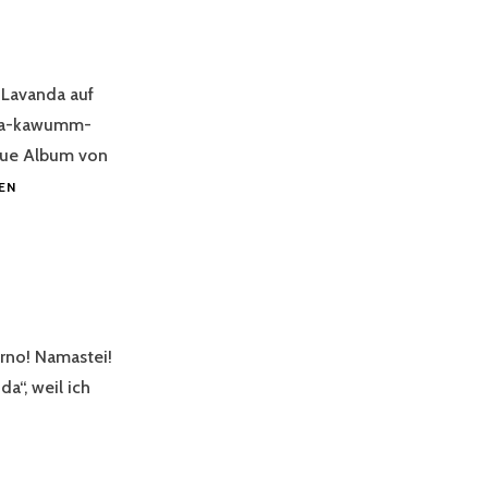
Lavanda auf
nda-kawumm-
eue Album von
CROWD-
EN
FUNDING
LAVANDA`S
NEW
ALBUM
rno! Namastei!
“, weil ich