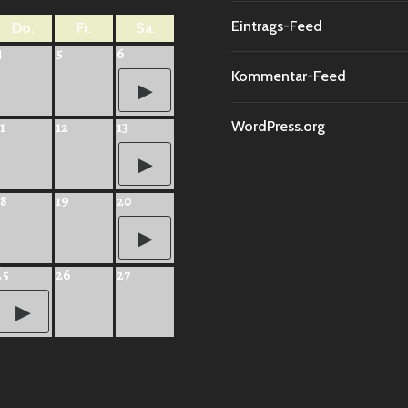
Eintrags-Feed
Do.
Fr.
Sa.
4
5
6
Kommentar-Feed
WordPress.org
1
12
13
18
19
20
25
26
27