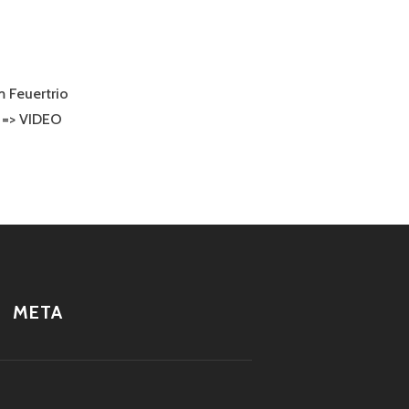
 Feuertrio
 => VIDEO
META