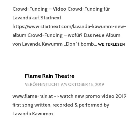
Crowd-Funding – Video Crowd-Funding für
Lavanda auf Startnext
https://www.startnext.com/lavanda-kawumm-new-
album Crowd-Funding – wofür? Das neue Album
CROWD
von Lavanda Kawumm „Don´t bomb…
WEITERLESEN
FUNDIN
LAVAND
NEW
ALBUM
Flame Rain Theatre
VERÖFFENTLICHT AM
OKTOBER 15, 2019
www.flame-rain.at => watch new promo video 2019
first song written, recorded & performed by
Lavanda Kawumm