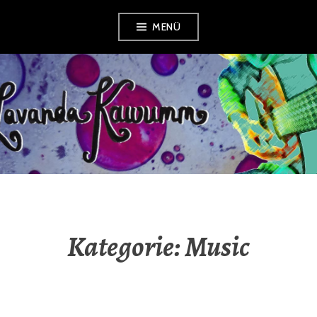
Zum
MENÜ
Inhalt
springen
LAVANDA
KAWUMM
Kategorie:
Music