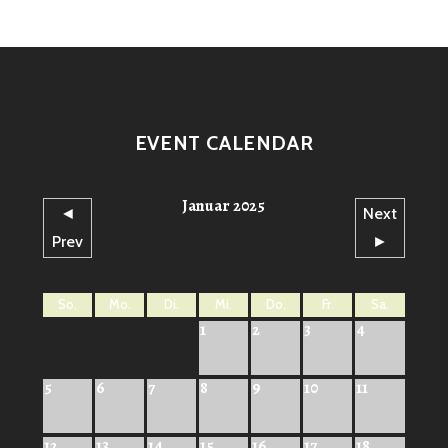
EVENT CALENDAR
Januar 2025
◄
Next
Prev
►
So.
Mo.
Di.
Mi.
Do.
Fr.
Sa.
1
2
3
4
5
6
7
8
9
10
11
12
13
14
15
16
17
18