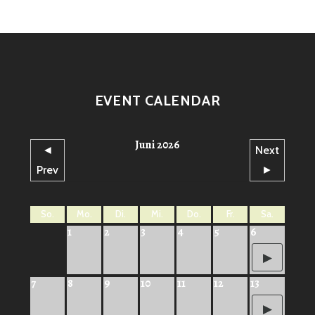
EVENT CALENDAR
Juni 2026
◄
Next
Prev
►
So.
Mo.
Di.
Mi.
Do.
Fr.
Sa.
1
2
3
4
5
6
7
8
9
10
11
12
13