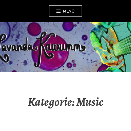
Zum
MENÜ
Inhalt
springen
LAVANDA
KAWUMM
Kategorie:
Music