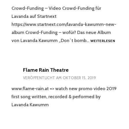
Crowd-Funding – Video Crowd-Funding für
Lavanda auf Startnext
https://www.startnext.com/lavanda-kawumm-new-
album Crowd-Funding – wofür? Das neue Album
CROWD
von Lavanda Kawumm „Don´t bomb…
WEITERLESEN
FUNDIN
LAVAND
NEW
ALBUM
Flame Rain Theatre
VERÖFFENTLICHT AM
OKTOBER 15, 2019
www.flame-rain.at => watch new promo video 2019
first song written, recorded & performed by
Lavanda Kawumm