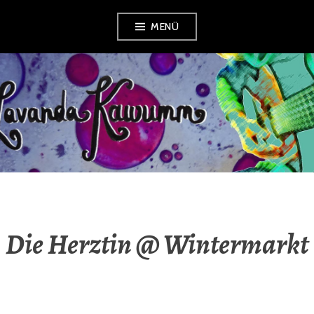
Zum
MENÜ
Inhalt
springen
LAVANDA
KAWUMM
Die Herztin @ Wintermarkt