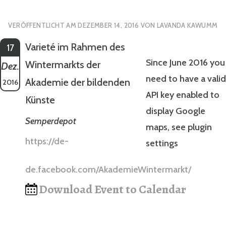
VERÖFFENTLICHT AM
DEZEMBER 14, 2016
VON
LAVANDA KAWUMM
Varieté im Rahmen des
17
Since June 2016 you
Wintermarkts der
Dez.
need to have a valid
Akademie der bildenden
2016
API key enabled to
Künste
display Google
Semperdepot
maps, see plugin
https://de-
settings
de.facebook.com/AkademieWintermarkt/
Download Event to Calendar