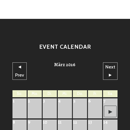
EVENT CALENDAR
März 2026
◄
Next
Prev
►
So.
Mo.
Di.
Mi.
Do.
Fr.
Sa.
1
2
3
4
5
6
7
8
9
10
11
12
13
14