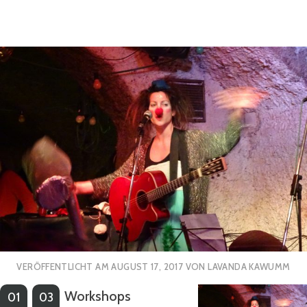
VERÖFFENTLICHT AM
AUGUST 17, 2017
VON
LAVANDA KAWUMM
Workshops
01
03