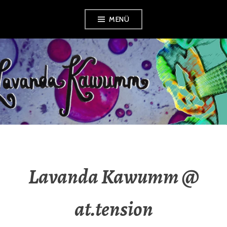
Zum
MENÜ
Inhalt
springen
LAVANDA
KAWUMM
Lavanda Kawumm @
at.tension