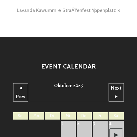
Lavanda Kawumm @ StraÃŸenfest Yppenplatz
EVENT CALENDAR
Oktober 2025
◄
Next
Prev
►
So.
Mo.
Di.
Mi.
Do.
Fr.
Sa.
1
2
3
4