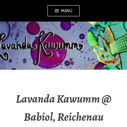
Zum
MENÜ
Inhalt
springen
LAVANDA
KAWUMM
Lavanda Kawumm @
Babiol, Reichenau