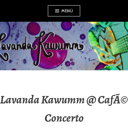
Zum
MENÜ
Inhalt
springen
LAVANDA
KAWUMM
Lavanda Kawumm @ CafÃ©
Concerto