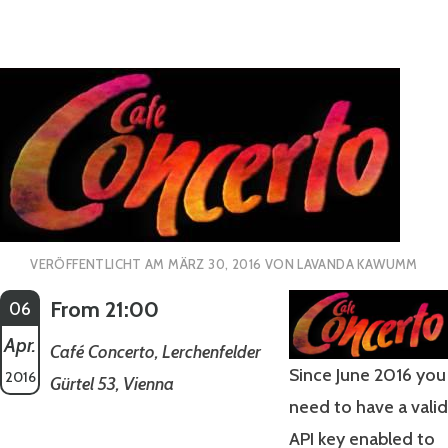
VERÖFFENTLICHT AM
MÄRZ 30, 2016
VON
LAVANDA KAWUMM
From 21:00
06
Apr.
Café Concerto, Lerchenfelder
Since June 2016 you
2016
Gürtel 53, Vienna
need to have a valid
API key enabled to