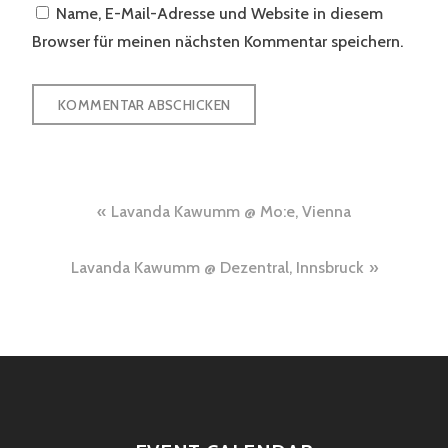
Name, E-Mail-Adresse und Website in diesem
Browser für meinen nächsten Kommentar speichern.
Beitragsnavigation
Lavanda Kawumm @ Mo:e, Vienna
Lavanda Kawumm @ Dezentral, Innsbruck