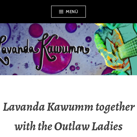
Zum
MENÜ
Inhalt
springen
LAVANDA
KAWUMM
Lavanda Kawumm together
with the Outlaw Ladies