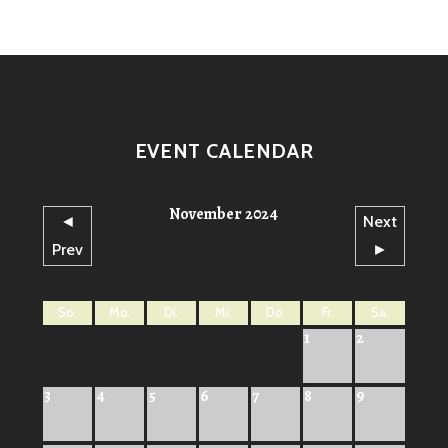
EVENT CALENDAR
November 2024
◄
Next
Prev
►
So.
Mo.
Di.
Mi.
Do.
Fr.
Sa.
1
2
3
4
5
6
7
8
9