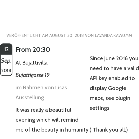
VERÖFFENTLICHT AM
AUGUST 30, 2018
VON
LAVANDA KAWUMM
From 20:30
12
Since June 2016 you
Sep.
At Bujattivilla
need to have a valid
2018
Bujattigasse 19
API key enabled to
im Rahmen von Lisas
display Google
Ausstellung
maps, see plugin
settings
It was really a beautiful
evening which will remind
me of the beauty in humanity;) Thank you all;)