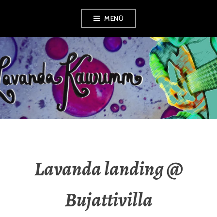
Zum
MENÜ
Inhalt
springen
LAVANDA
KAWUMM
Lavanda landing @
Bujattivilla