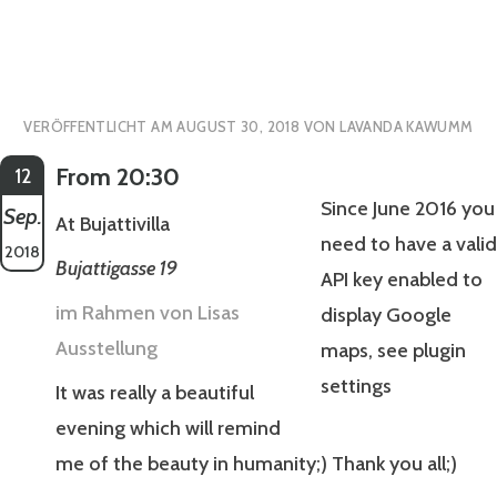
VERÖFFENTLICHT AM
AUGUST 30, 2018
VON
LAVANDA KAWUMM
From 20:30
12
Since June 2016 you
Sep.
At Bujattivilla
need to have a valid
2018
Bujattigasse 19
API key enabled to
im Rahmen von Lisas
display Google
Ausstellung
maps, see plugin
settings
It was really a beautiful
evening which will remind
me of the beauty in humanity;) Thank you all;)