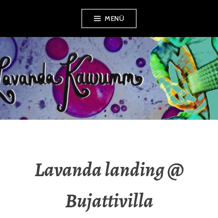
Zum
MENÜ
Inhalt
springen
LAVANDA
KAWUMM
Lavanda landing @
Bujattivilla