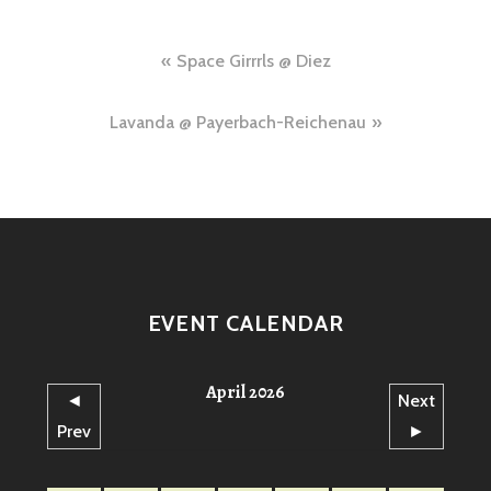
Beitragsnavigation
Space Girrrls @ Diez
Lavanda @ Payerbach-Reichenau
EVENT CALENDAR
April 2026
◄
Next
Prev
►