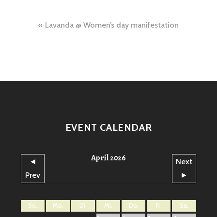
Beitragsnavigation
Lavanda @ Women’s day manifestation
EVENT CALENDAR
April 2026
◄
Next
Prev
►
So.
Mo.
Di.
Mi.
Do.
Fr.
Sa.