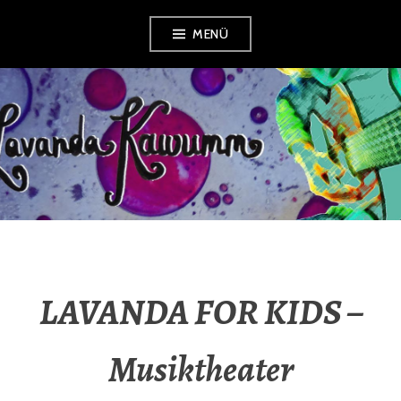
Zum
MENÜ
Inhalt
springen
LAVANDA
KAWUMM
LAVANDA FOR KIDS –
Musiktheater