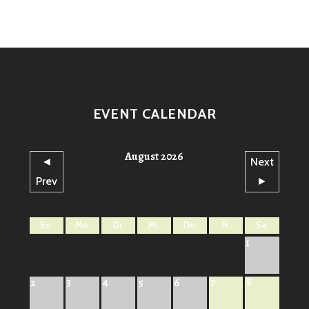
EVENT CALENDAR
August 2026
◄
Next
Prev
►
So.
Mo.
Di.
Mi.
Do.
Fr.
Sa.
1
7
8
2
3
4
5
6