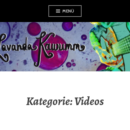
Zum
MENÜ
Inhalt
springen
LAVANDA
KAWUMM
Kategorie:
Videos