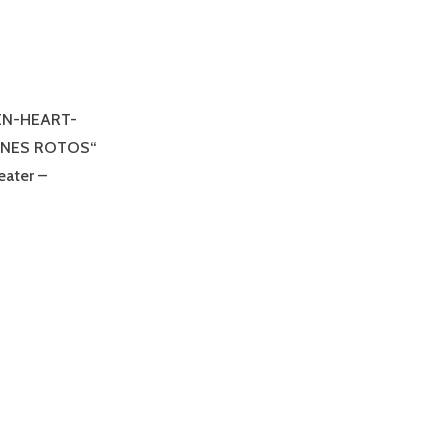
IKTHEATER
EN-HEART-
ONES ROTOS“
eater –
“
-