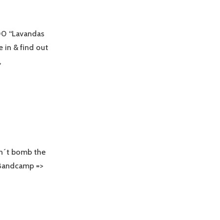
00 “Lavandas
in & find out
,
´t bomb the
Bandcamp =>