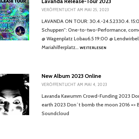
Lavanda Release-Tour 2023
VERÖFFENTLICHT AM
MAI 25, 2023
LAVANDA ON TOUR: 30.4.-24.5.2330.4. 15:
Schuppen”: One-to-two-Performance, come 
@ Wagenplatz Lobau6.5 19:00 @ Lendwirbel
LAVANDA
Mariahilferplatz…
WEITERLESEN
RELEASE-
TOUR
2023
New Album 2023 Online
VERÖFFENTLICHT AM
MAI 4, 2023
Lavanda Kawumm Crowd-Funding 2023 Don
earth 2023 Don´t bomb the moon 2016 => 
Soundcloud