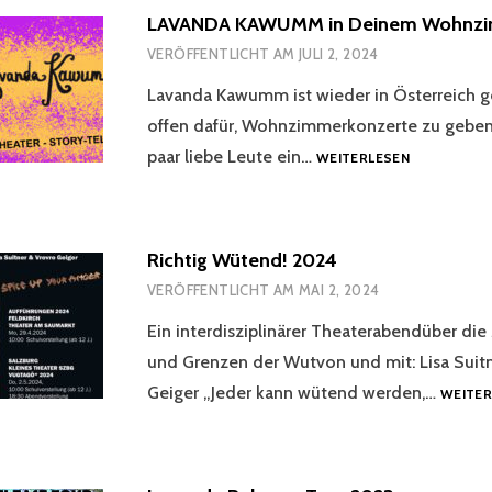
LAVANDA KAWUMM in Deinem Wohnz
VERÖFFENTLICHT AM
JULI 2, 2024
Lavanda Kawumm ist wieder in Österreich 
offen dafür, Wohnzimmerkonzerte zu geben. 
LAVANDA
paar liebe Leute ein…
WEITERLESEN
KAWUMM
IN
DEINEM
WOHNZIMM
Richtig Wütend! 2024
VERÖFFENTLICHT AM
MAI 2, 2024
Ein interdisziplinärer Theaterabendüber die
und Grenzen der Wutvon und mit: Lisa Suit
Geiger „Jeder kann wütend werden,…
WEITER