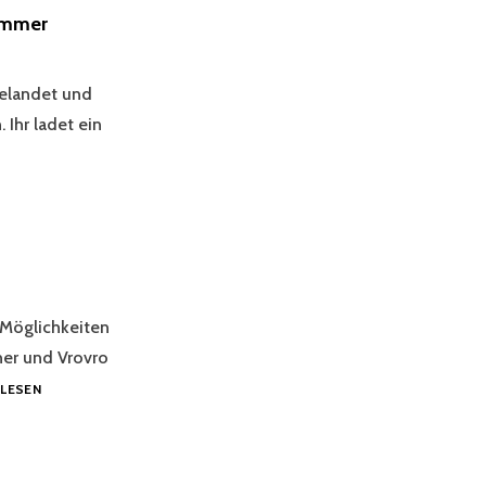
immer
gelandet und
Ihr ladet ein
ER
 Möglichkeiten
ner und Vrovro
RICHTIG
LESEN
WÜTEND!
2024