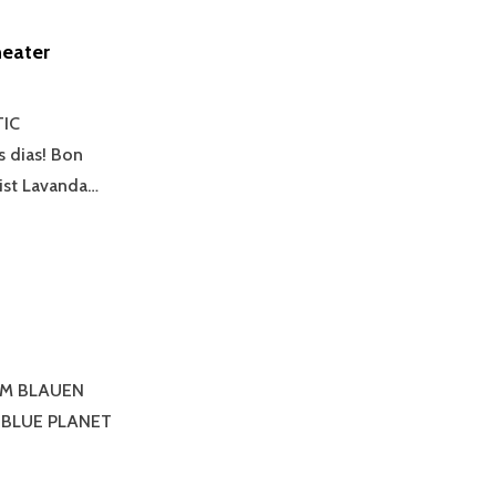
eater
TIC
 dias! Bon
ist Lavanda…
UM BLAUEN
 BLUE PLANET
ANDA
S