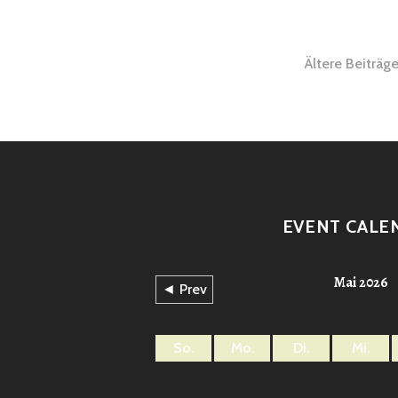
Beitra
Ältere Beiträg
EVENT CALE
Mai 2026
◄ Prev
So.
Mo.
Di.
Mi.