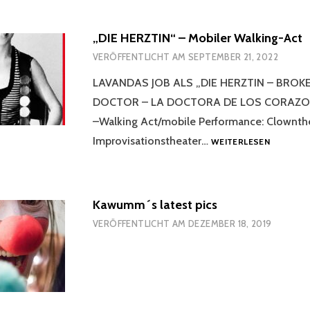
–
MUS
„DIE HERZTIN“ – Mobiler Walking-Act
VERÖFFENTLICHT AM
SEPTEMBER 21, 2022
LAVANDAS JOB ALS „DIE HERZTIN – BROK
DOCTOR – LA DOCTORA DE LOS CORAZ
–Walking Act/mobile Performance: Clownth
„DIE
Improvisationstheater…
WEITERLESEN
HERZTIN
–
MOBILER
WALKING
Kawumm´s latest pics
ACT
VERÖFFENTLICHT AM
DEZEMBER 18, 2019