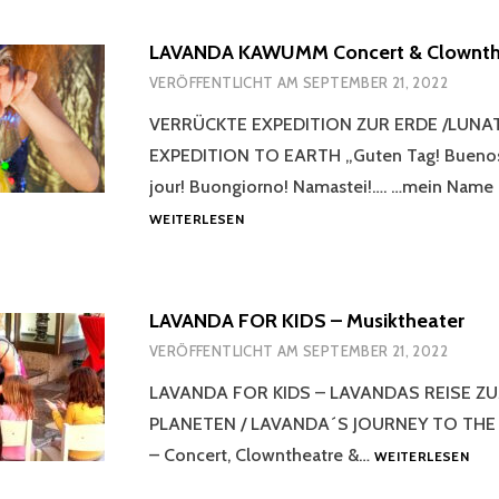
LAVANDA KAWUMM Concert & Clownth
VERÖFFENTLICHT AM
SEPTEMBER 21, 2022
VERRÜCKTE EXPEDITION ZUR ERDE /LUNA
EXPEDITION TO EARTH „Guten Tag! Buenos
jour! Buongiorno! Namastei!…. …mein Name 
LAVANDA
WEITERLESEN
KAWUMM
CONCERT
&
CLOWNTHEATER
LAVANDA FOR KIDS – Musiktheater
VERÖFFENTLICHT AM
SEPTEMBER 21, 2022
LAVANDA FOR KIDS – LAVANDAS REISE Z
PLANETEN / LAVANDA´S JOURNEY TO THE
LAV
– Concert, Clowntheatre &…
WEITERLESEN
FOR
KID