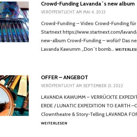
Crowd-Funding Lavanda`s new album
VERÖFFENTLICHT AM
MAI 4, 2023
Crowd-Funding – Video Crowd-Funding für 
Startnext https://www.startnext.com/lava
new-album Crowd-Funding – wofür? Das n
Lavanda Kawumm „Don´t bomb…
WEITERLES
OFFER – ANGEBOT
VERÖFFENTLICHT AM
SEPTEMBER 21, 2022
LAVANDA KAWUMM – VERRÜCKTE EXPEDI
ERDE / LUNATIC EXPEDITION TO EARTH –C
Clowntheatre & Story-Telling LAVANDA FO
OFFER
WEITERLESEN
–
ANGEBOT