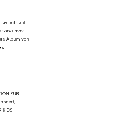
Lavanda auf
nda-kawumm-
eue Album von
CROWD-
EN
FUNDING
LAVANDA`S
NEW
ALBUM
TION ZUR
oncert,
R KIDS –…