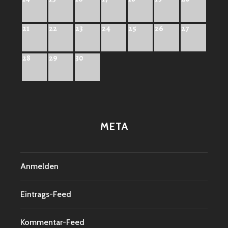
21
22
23
24
25
26
27
28
29
30
META
Anmelden
Eintrags-Feed
Kommentar-Feed