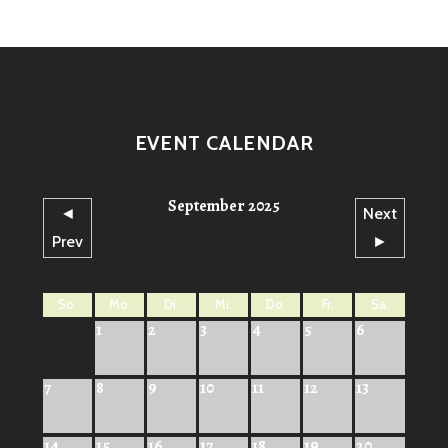
EVENT CALENDAR
September 2025
◄
Next
Prev
►
So.
Mo.
Di.
Mi.
Do.
Fr.
Sa.
1
2
3
4
5
6
7
8
9
10
11
12
13
14
15
16
17
18
19
20