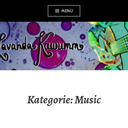
Zum
MENÜ
Inhalt
springen
LAVANDA
KAWUMM
Kategorie:
Music