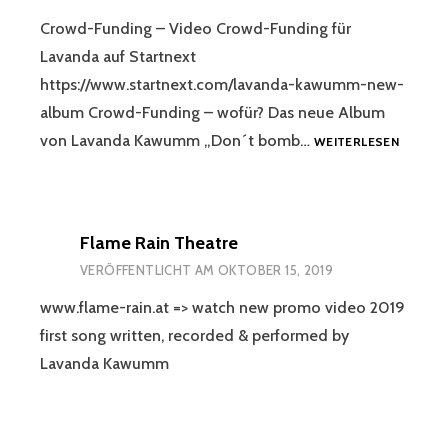
Crowd-Funding – Video Crowd-Funding für
Lavanda auf Startnext
https://www.startnext.com/lavanda-kawumm-new-
album Crowd-Funding – wofür? Das neue Album
CROWD
von Lavanda Kawumm „Don´t bomb…
WEITERLESEN
FUNDIN
LAVAND
NEW
ALBUM
Flame Rain Theatre
VERÖFFENTLICHT AM
OKTOBER 15, 2019
www.flame-rain.at => watch new promo video 2019
first song written, recorded & performed by
Lavanda Kawumm