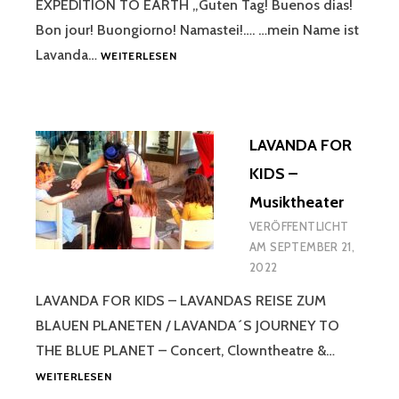
EXPEDITION TO EARTH „Guten Tag! Buenos dias!
Bon jour! Buongiorno! Namastei!…. …mein Name ist
LAVANDA
Lavanda…
WEITERLESEN
KAWUMM
CONCERT
&
CLOWNTHEATER
LAVANDA FOR
KIDS –
Musiktheater
VERÖFFENTLICHT
AM
SEPTEMBER 21,
2022
LAVANDA FOR KIDS – LAVANDAS REISE ZUM
BLAUEN PLANETEN / LAVANDA´S JOURNEY TO
THE BLUE PLANET – Concert, Clowntheatre &…
LAVANDA
WEITERLESEN
FOR