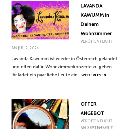
LAVANDA
KAWUMM in
Deinem
Wohnzimmer
VERÖFFENTLICHT
AM
JULI 2, 2024
Lavanda Kawumm ist wieder in Österreich gelandet
und offen dafür, Wohnzimmerkonzerte zu geben.
LAVANDA
Ihr ladet ein paar liebe Leute ein…
WEITERLESEN
KAWUMM
IN
DEINEM
WOHNZIMME
OFFER –
ANGEBOT
VERÖFFENTLICHT
AM
SEPTEMBER 21,