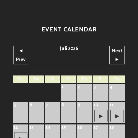
ACT
EVENT CALENDAR
Juli 2026
◄
Next
Prev
►
So.
Mo.
Di.
Mi.
Do.
Fr.
Sa.
1
2
3
4
5
6
7
8
9
10
11
12
13
14
15
16
17
18