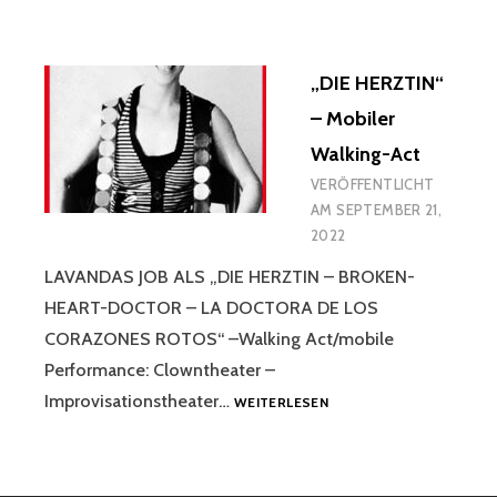
KIDS
–
MUSIKTHEATER
„DIE HERZTIN“
– Mobiler
Walking-Act
VERÖFFENTLICHT
AM
SEPTEMBER 21,
2022
LAVANDAS JOB ALS „DIE HERZTIN – BROKEN-
HEART-DOCTOR – LA DOCTORA DE LOS
CORAZONES ROTOS“ –Walking Act/mobile
Performance: Clowntheater –
„DIE
Improvisationstheater…
WEITERLESEN
HERZTIN“
–
MOBILER
WALKING-