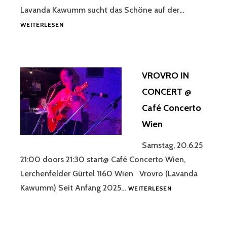
Lavanda Kawumm sucht das Schöne auf der…
LAVANDA
WEITERLESEN
KAWUMM
@
SOMMERFEST
WIENER
VROVRO IN
HILFSWERKE
CONCERT @
Café Concerto
Wien
Samstag, 20.6.25
21:00 doors 21:30 start@ Café Concerto Wien,
Lerchenfelder Gürtel 1160 Wien Vrovro (Lavanda
VROVRO
Kawumm) Seit Anfang 2025…
WEITERLESEN
IN
CONCERT
@