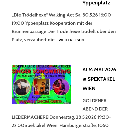
Yppenplatz
LAUNE
KINDERFESTIVAL,
TIROL
„Die Trödelhexe“ Walking Act Sa, 30.5.26 16:00-
19:00 Yppenplatz Kooperation mit der
Brunnenpassage Die Trödelhexe trödelt über den
VROVRO
Platz, verzaubert die…
WEITERLESEN
ALS
TRÖDELHEXE
BEIM
STRASSENFEST A
ALM MAI 2026
M Y
PPENPLATZ
@ SPEKTAKEL
WIEN
GOLDENER
ABEND DER
LIEDERMACHEREIDonnerstag, 28.5.2026 19:30-
22:00Spektakel Wien, Hamburgerstraße, 1050