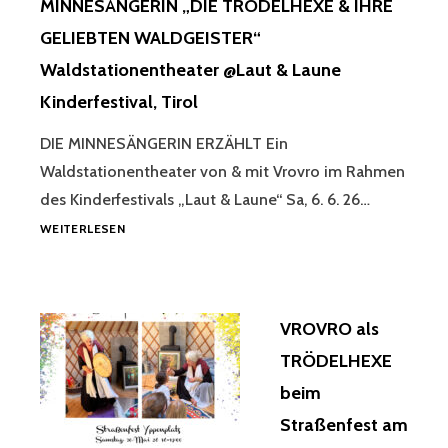
MINNESÄNGERIN „DIE TRÖDELHEXE & IHRE
GELIEBTEN WALDGEISTER“
Waldstationentheater @Laut & Laune
Kinderfestival, Tirol
DIE MINNESÄNGERIN ERZÄHLT Ein
Waldstationentheater von & mit Vrovro im Rahmen
des Kinderfestivals „Laut & Laune“ Sa, 6. 6. 26…
DIE
WEITERLESEN
MINNESÄNGERIN
„DIE
TRÖDELHEXE
&
VROVRO als
IHRE
GELIEBTEN
TRÖDELHEXE
WALDGEISTER“
beim
WALDSTATIONENTHEATER
@LAUT
Straßenfest am
&