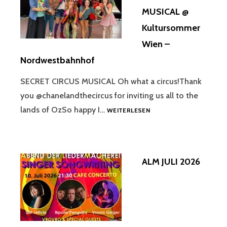
MUSICAL @
Kultursommer
Wien –
Nordwestbahnhof
SECRET CIRCUS MUSICAL Oh what a circus!Thank
you @chanelandthecircus for inviting us all to the
SECRET
lands of OzSo happy I…
WEITERLESEN
CIRCUS
MUSICAL
@
KULTURSOMMER
ALM JULI 2026
WIEN
–
NORDWESTBAHNHOF