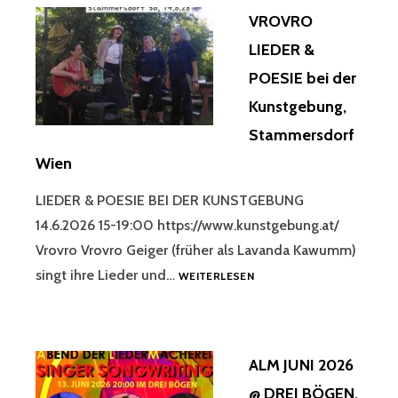
CAFÉ
VROVRO
CONCERTO
WIEN
LIEDER &
POESIE bei der
Kunstgebung,
Stammersdorf
Wien
LIEDER & POESIE BEI DER KUNSTGEBUNG
14.6.2026 15-19:00 https://www.kunstgebung.at/
Vrovro Vrovro Geiger (früher als Lavanda Kawumm)
VROVRO
singt ihre Lieder und…
WEITERLESEN
LIEDER
&
POESIE
BEI
ALM JUNI 2026
DER
KUNSTGEBUNG,
@ DREI BÖGEN,