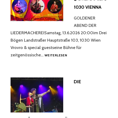
STAMMERSDORF
1030 VIENNA
WIEN
GOLDENER
ABEND DER
LIEDERMACHEREISamstag, 13.6.2026 20:00im Drei
Bögen Landstraßer Hauptstraße 103, 1030 Wien
Vrovro & special guestseine Bühne für
ALM
zeitgenössische…
WEITERLESEN
JUNI
2026
@
DREI
DIE
BÖGEN,
1030
VIENNA