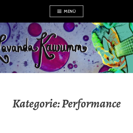
Zum
MENÜ
Inhalt
springen
LAVANDA
KAWUMM
Kategorie:
Performance