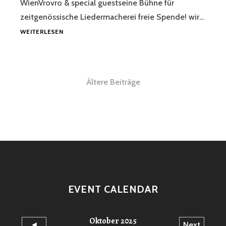
WienVrovro & special guestseine Bühne für
zeitgenössische Liedermacherei freie Spende! wir…
ALM
WEITERLESEN
MAI
2026
@
SPEKTAKEL
Beitragsnavigation
Ältere Beiträge
WIEN
EVENT CALENDAR
Oktober 2025
◄
Next