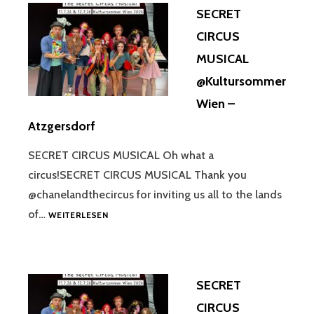
SECRET
CIRCUS
MUSICAL
@Kultursommer
Wien –
Atzgersdorf
SECRET CIRCUS MUSICAL Oh what a
circus!SECRET CIRCUS MUSICAL Thank you
@chanelandthecircus for inviting us all to the lands
SECRET
of…
WEITERLESEN
CIRCUS
MUSICAL
@KULTURSOMMER
WIEN
SECRET
–
ATZGERSDORF
CIRCUS