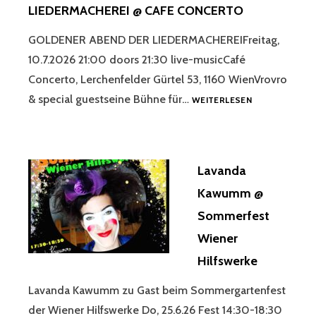
LIEDERMACHEREI @ CAFE CONCERTO
GOLDENER ABEND DER LIEDERMACHEREIFreitag,
10.7.2026 21:00 doors 21:30 live-musicCafé
Concerto, Lerchenfelder Gürtel 53, 1160 WienVrovro
ALM
& special guestseine Bühne für…
WEITERLESEN
JULI
2026
LIEDERMACHER
@
Lavanda
CAFE
CONCERTO
Kawumm @
Sommerfest
Wiener
Hilfswerke
Lavanda Kawumm zu Gast beim Sommergartenfest
der Wiener Hilfswerke Do, 25.6.26 Fest 14:30-18:30