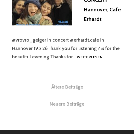
CONCERT
CONCERTO
Hannover, Cafe
Erhardt
@vrovro_geiger in concert @erhardt.cafe in
Hannover 19.2.26Thank you for listening ? & for the
VROVRO
beautiful evening Thanks for…
WEITERLESEN
IN
CONCERT
HANNOVER,
CAFE
Beitragsnavigation
Ältere Beiträge
ERHARDT
Neuere Beiträge