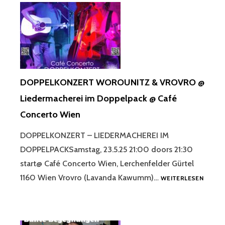
DOPPELKONZERT WOROUNITZ & VROVRO @
Liedermacherei im Doppelpack @ Café
Concerto Wien
DOPPELKONZERT – LIEDERMACHEREI IM
DOPPELPACKSamstag, 23.5.25 21:00 doors 21:30
start@ Café Concerto Wien, Lerchenfelder Gürtel
DOPPE
1160 Wien Vrovro (Lavanda Kawumm)…
WEITERLESEN
WOROU
&
VROVR
@