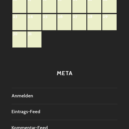
23
24
25
26
27
28
29
30
31
META
Anmelden
Eintrags-Feed
Kommentar-Feed