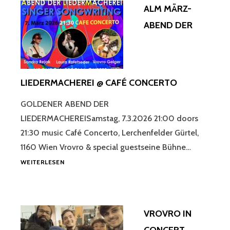
ALM MÄRZ-
CAFÉ
CONCE
ABEND DER
WIEN
LIEDERMACHEREI @ CAFÉ CONCERTO
GOLDENER ABEND DER
LIEDERMACHEREISamstag, 7.3.2026 21:00 doors
21:30 music Café Concerto, Lerchenfelder Gürtel,
1160 Wien Vrovro & special guestseine Bühne…
ALM
WEITERLESEN
MÄRZ-
ABEND
DER
LIEDERMACHEREI
VROVRO IN
@
CAFÉ