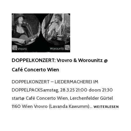
DOPPELKONZERT: Vrovro & Worounitz @
Café Concerto Wien
DOPPELKONZERT – LIEDERMACHEREI IM
DOPPELPACKSamstag, 28.3.25 21:00 doors 21:30
start@ Café Concerto Wien, Lerchenfelder Gürtel
DOPPE
1160 Wien Vrovro (Lavanda Kawumm)…
WEITERLESEN
VROVR
&
WOROU
@