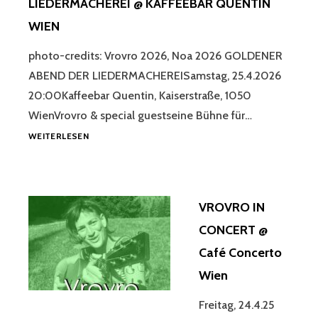
LIEDERMACHEREI @ KAFFEEBAR QUENTIN
WIEN
photo-credits: Vrovro 2026, Noa 2026 GOLDENER
ABEND DER LIEDERMACHEREISamstag, 25.4.2026
20:00Kaffeebar Quentin, Kaiserstraße, 1050
WienVrovro & special guestseine Bühne für…
ALM
WEITERLESEN
APRIL
2026
LIEDERMACHEREI
@
VROVRO IN
KAFFEEBAR
QUENTIN
CONCERT @
WIEN
Café Concerto
Wien
Freitag, 24.4.25