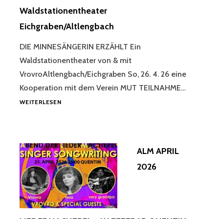
Waldstationentheater
Eichgraben/Altlengbach
DIE MINNESÄNGERIN ERZÄHLT Ein
Waldstationentheater von & mit
VrovroAltlengbach/Eichgraben So, 26. 4. 26 eine
Kooperation mit dem Verein MUT TEILNAHME…
DIE
WEITERLESEN
MINNESÄNGERIN
„DIE
TRÖDELHEXE
&
ALM APRIL
IHRE
GELIEBTEN
2026
WALDGEISTER“
WALDSTATIONENTHEATER
EICHGRABEN/ALTLENGBACH