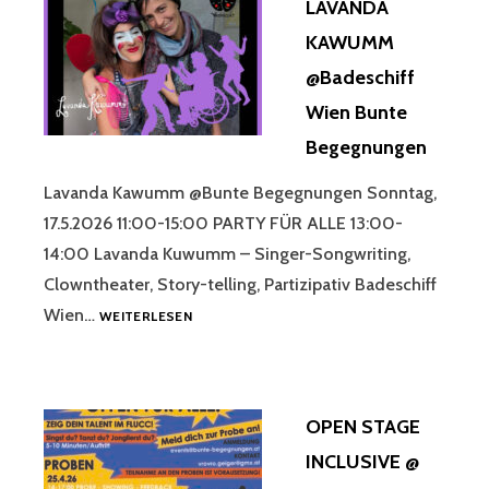
LAVANDA
LIEDE
IM
KAWUMM
DOPPE
@Badeschiff
@
CAFÉ
Wien Bunte
CONCE
Begegnungen
WIEN
Lavanda Kawumm @Bunte Begegnungen Sonntag,
17.5.2026 11:00-15:00 PARTY FÜR ALLE 13:00-
14:00 Lavanda Kuwumm – Singer-Songwriting,
Clowntheater, Story-telling, Partizipativ Badeschiff
LAVANDA
Wien…
WEITERLESEN
KAWUMM
@BADESCHIFF
WIEN
BUNTE
OPEN STAGE
BEGEGNUNGEN
INCLUSIVE @