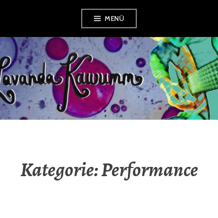
Zum
MENÜ
Inhalt
springen
LAVANDA
KAWUMM
Kategorie:
Performance