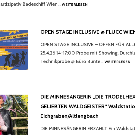
LAVANDA
 Partizipativ Badeschiff Wien…
WEITERLESEN
KAWUMM
@BADESCHIFF
WIEN
BUNTE
OPEN STAGE INCLUSIVE @ FLUCC WIE
BEGEGNUNGEN
OPEN STAGE INCLUSIVE – OFFEN FÜR ALL
25.4.26 14-17:00 Probe mit Showing, Durchl
O
Technikprobe @ Büro Bunte…
WEITERLESEN
ST
IN
@
FL
WI
DIE MINNESÄNGERIN „DIE TRÖDELHEX
GELIEBTEN WALDGEISTER“ Waldstatio
Eichgraben/Altlengbach
DIE MINNESÄNGERIN ERZÄHLT Ein Waldstat