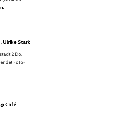
VROVRO
EN
IN
CONCERT
@
CAFÉ
CONCERTO
Ulrike Stark
WIEN
stadt 2 Do,
Spende! Foto-
 @ Café