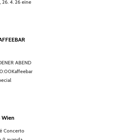
26. 4. 26 eine
KAFFEEBAR
EATER
OLDENER ABEND
NGBACH
0:00Kaffeebar
ecial
 Wien
fé Concerto
o (Lavanda