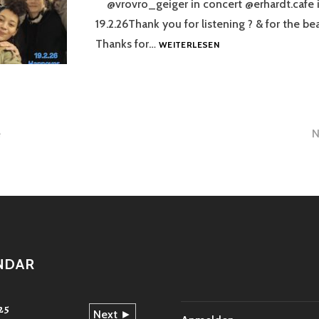
@vrovro_geiger in concert @erhardt.cafe 
CONCERTO
19.2.26Thank you for listening ? & for the be
VROVRO
Thanks for…
WEITERLESEN
IN
CONCERT
HANNOVER,
CAFE
ERHARDT
gsnavigation
e
N
NDAR
25
Next ►