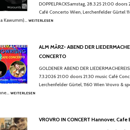
DOPPELPACKSamstag, 28.3.25 21:00 doors 2
Café Concerto Wien, Lerchenfelder Gürtel 
DOPPELKONZERT:
nda Kawumm)…
WEITERLESEN
VROVRO
&
WOROUNITZ
@
ALM MÄRZ- ABEND DER LIEDERMACHE
CAFÉ
CONCERTO
CONCERTO
WIEN
GOLDENER ABEND DER LIEDERMACHEREIS
7.3.2026 21:00 doors 21:30 music Café Conc
Lerchenfelder Gürtel, 1160 Wien Vrovro & sp
ALM
ühne…
WEITERLESEN
MÄRZ-
ABEND
DER
LIEDERMACHEREI
VROVRO IN CONCERT Hannover, Cafe E
@
CAFÉ