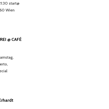
1:30 start@
1160 Wien
REI @ CAFÉ
amstag,
erto,
ecial
rhardt