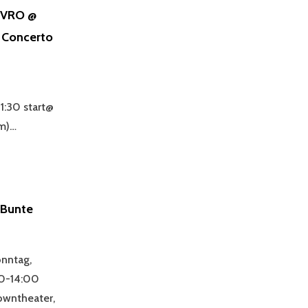
VRO @
 Concerto
1:30 start@
mm)…
Bunte
nntag,
00-14:00
owntheater,