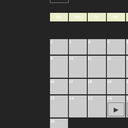
So.
Mo.
Di.
Mi.
2
3
4
5
9
10
11
12
16
17
18
19
23
24
25
26
30