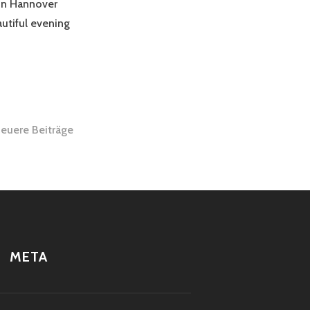
in Hannover
autiful evening
euere Beiträge
META