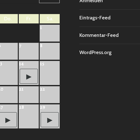
Anmelden
Eintrags-Feed
Do.
Fr.
Sa.
1
Kommentar-Feed
6
7
8
WordPress.org
13
14
15
20
21
22
27
28
29