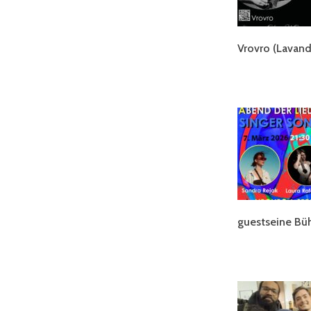
Vrovro (Lava
guestseine B