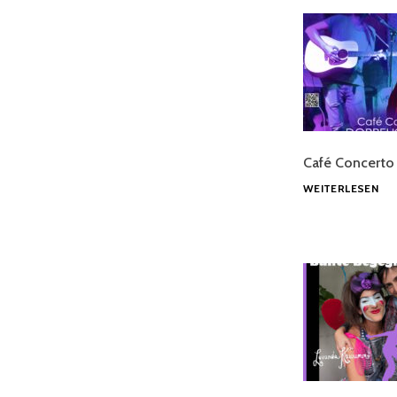
Café Concerto
DO
WEITERLESEN
WO
&
VR
@
LI
IM
DO
@
CA
CO
WI