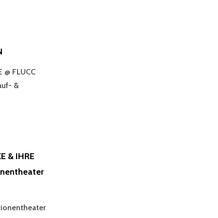
N
E @ FLUCC
auf- &
PEN
AGE
CLUSIVE
UCC
EN
E & IHRE
nentheater
ionentheater