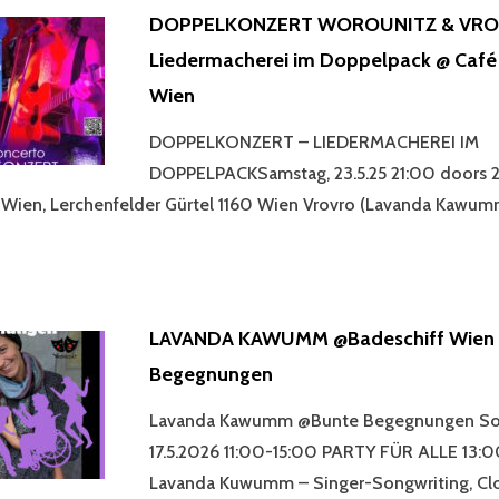
DOPPELKONZERT WOROUNITZ & VRO
Liedermacherei im Doppelpack @ Café
Wien
DOPPELKONZERT – LIEDERMACHEREI IM
DOPPELPACKSamstag, 23.5.25 21:00 doors 2
 Wien, Lerchenfelder Gürtel 1160 Wien Vrovro (Lavanda Kawu
PPELKONZERT
ROUNITZ
OVRO
LAVANDA KAWUMM @Badeschiff Wien 
EDERMACHEREI
Begegnungen
PPELPACK
Lavanda Kawumm @Bunte Begegnungen So
FÉ
17.5.2026 11:00-15:00 PARTY FÜR ALLE 13:
NCERTO
Lavanda Kuwumm – Singer-Songwriting, Cl
EN