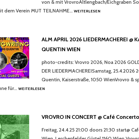
von & mit VrovroAltlengbach/Eichgraben So, 
DIE
mit dem Verein MUT TEILNAHME…
WEITERLESEN
MINNESÄNGERIN
„DIE
TRÖDELHEXE
&
ALM APRIL 2026 LIEDERMACHEREI @ 
IHRE
QUENTIN WIEN
GELIEBTEN
WALDGEISTER“
WALDSTATIONENTH
photo-credits: Vrovro 2026, Noa 2026 G
EICHGRABEN/ALTLE
DER LIEDERMACHEREISamstag, 25.4.2026 2
Quentin, Kaiserstraße, 1050 WienVrovro & sp
ALM
hne für…
WEITERLESEN
APRIL
2026
LIEDERMACHEREI
@
VROVRO IN CONCERT @ Café Concerto
KAFFEEBAR
QUENTIN
Freitag, 24.4.25 21:00 doors 21:30 start@ Ca
WIEN
Wien, Lerchenfelder Gürtel 1160 Wien Vrovr