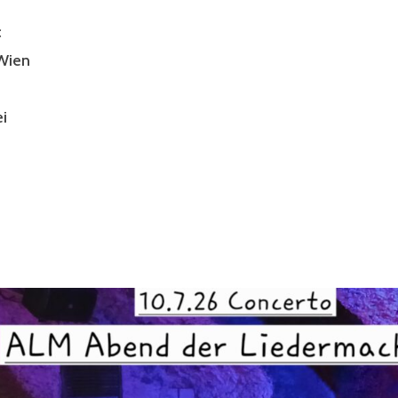
c
 Wien
i