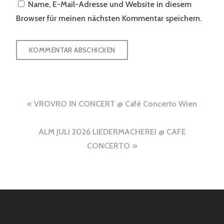
Name, E-Mail-Adresse und Website in diesem
Browser für meinen nächsten Kommentar speichern.
Beitragsnavigation
VROVRO IN CONCERT @ Café Concerto Wien
ALM JULI 2026 LIEDERMACHEREI @ CAFE
CONCERTO