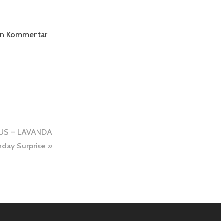
ten Kommentar
US – LAVANDA
hday Surprise