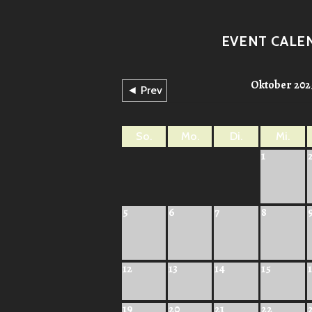
EVENT CALE
Oktober 202
◄ Prev
So.
Mo.
Di.
Mi.
1
5
6
7
8
12
13
14
15
19
20
21
22