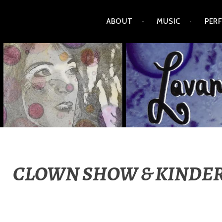
Zum
ABOUT
MUSIC
PER
Inhalt
springen
LAVANDA KAWUMM
CLOWN SHOW & KINDERZI