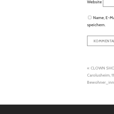
Website
Name, E-Ma
speichern.
Beitra
CLOWN SHO
Carolusheim, 1
Bewohner_in