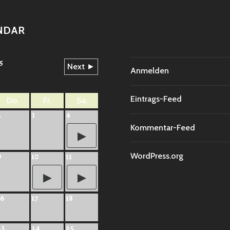
NDAR
5
Next ►
Anmelden
Eintrags-Feed
Do.
Fr.
Sa.
2
3
4
Kommentar-Feed
WordPress.org
9
10
11
16
17
18
23
24
25