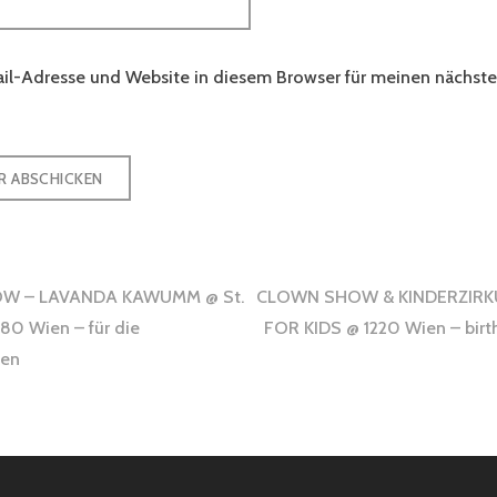
il-Adresse und Website in diesem Browser für meinen nächs
gsnavigation
W – LAVANDA KAWUMM @ St.
CLOWN SHOW & KINDERZIRK
180 Wien – für die
FOR KIDS @ 1220 Wien – birt
nen