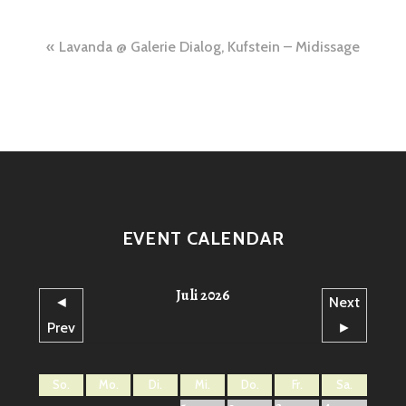
Beitragsnavigation
Lavanda @ Galerie Dialog, Kufstein – Midissage
EVENT CALENDAR
Juli 2026
◄
Next
Prev
►
So.
Mo.
Di.
Mi.
Do.
Fr.
Sa.