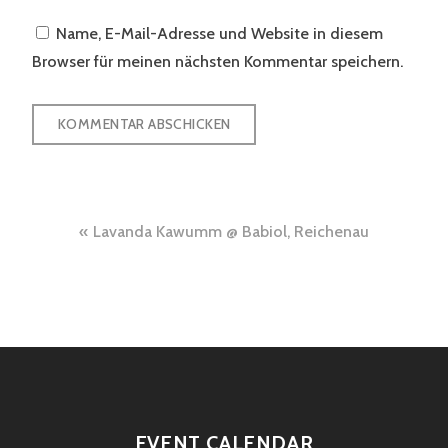
Name, E-Mail-Adresse und Website in diesem
Browser für meinen nächsten Kommentar speichern.
Beitragsnavigation
Lavanda Kawumm @ Babiol, Reichenau
EVENT CALENDAR