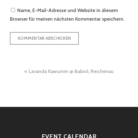
Name, E-Mail-Adresse und Website in diesem
Browser für meinen nächsten Kommentar speichern.
Beitragsnavigation
Lavanda Kawumm @ Babiol, Reichenau
EVENT CALENDAR