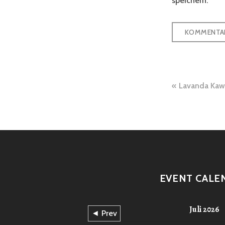
speichern.
Beitra
Lavanda Kaw
EVENT CALE
Juli 2026
◄ Prev