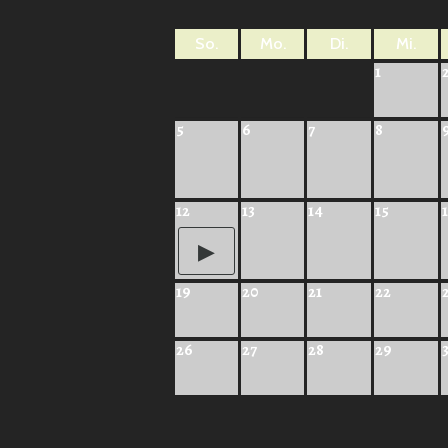
So.
Mo.
Di.
Mi.
1
5
6
7
8
12
13
14
15
19
20
21
22
26
27
28
29