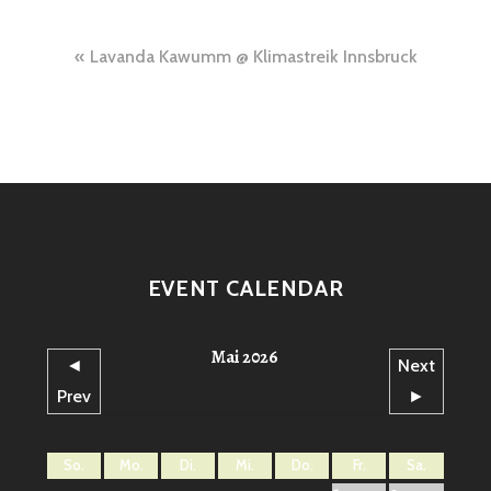
Beitragsnavigation
Lavanda Kawumm @ Klimastreik Innsbruck
EVENT CALENDAR
Mai 2026
◄
Next
Prev
►
So.
Mo.
Di.
Mi.
Do.
Fr.
Sa.