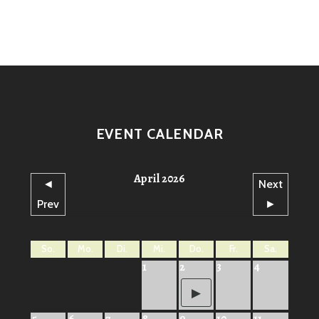
EVENT CALENDAR
April 2026
◄
Next
Prev
►
So.
Mo.
Di.
Mi.
Do.
Fr.
Sa.
1
2
3
4