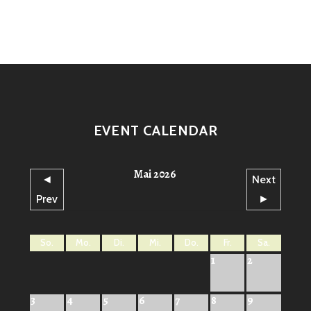
EVENT CALENDAR
Mai 2026
◄
Next
Prev
►
So.
Mo.
Di.
Mi.
Do.
Fr.
Sa.
1
2
3
4
5
6
7
8
9