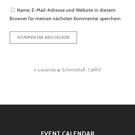
Name, E-Mail-Adresse und Website in diesem
Browser für meinen nächsten Kommentar speichern.
Beitragsnavigation
Lavanda @ SchmidtsÂ´CafÃ©
EVENT CALENDAR