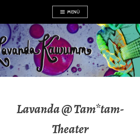
Zum
MENÜ
Inhalt
springen
LAVANDA
KAWUMM
Lavanda @ Tam*tam-
Theater