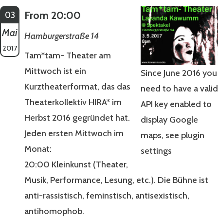
From 20:00
03
Mai
Hamburgerstraße 14
2017
Tam*tam- Theater am
Mittwoch ist ein
Since June 2016 you
Kurztheaterformat, das das
need to have a valid
Theaterkollektiv HIRA* im
API key enabled to
Herbst 2016 gegründet hat.
display Google
Jeden ersten Mittwoch im
maps, see plugin
Monat:
settings
20:00 Kleinkunst (Theater,
Musik, Performance, Lesung, etc.). Die Bühne ist
anti-rassistisch, feminstisch, antisexistisch,
antihomophob.