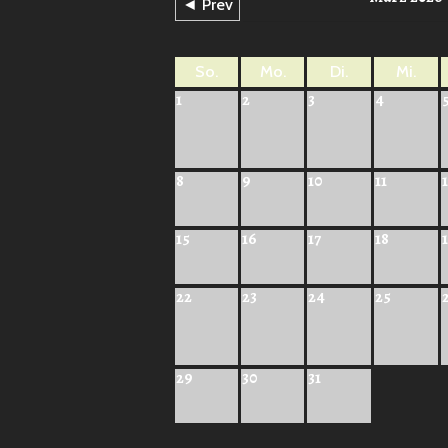
◄ Prev
So.
Mo.
Di.
Mi.
1
2
3
4
8
9
10
11
15
16
17
18
22
23
24
25
29
30
31