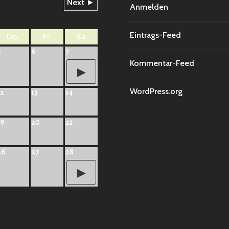
Next ►
Anmelden
Eintrags-Feed
Do.
Fr.
Sa.
5
6
7
Kommentar-Feed
WordPress.org
12
13
14
19
20
21
26
27
28