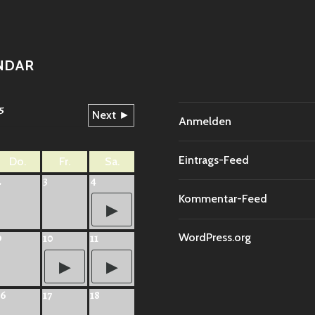
NDAR
5
Next ►
Anmelden
Eintrags-Feed
Do.
Fr.
Sa.
2
3
4
Kommentar-Feed
WordPress.org
9
10
11
16
17
18