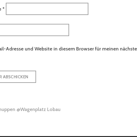
e
*
il-Adresse und Website in diesem Browser für meinen nächs
gsnavigation
huppen @Wagenplatz Lobau