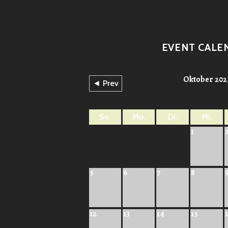
EVENT CALE
Oktober 202
◄ Prev
So.
Mo.
Di.
Mi.
1
5
6
7
8
12
13
14
15