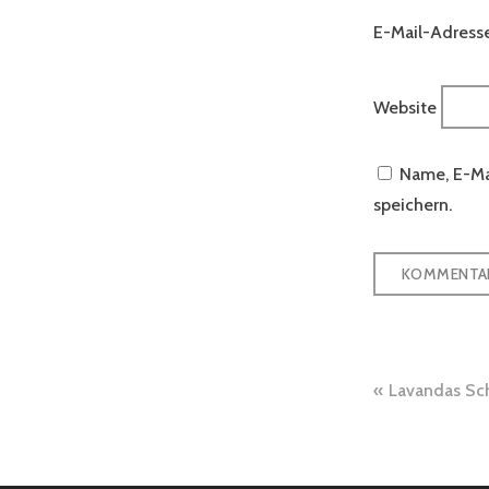
E-Mail-Adress
Website
Name, E-Ma
speichern.
Beitra
Lavandas Sc