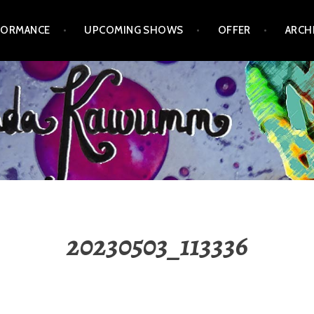
FORMANCE
UPCOMING SHOWS
OFFER
ARCH
20230503_113336