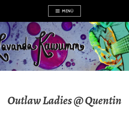
Zum
MENÜ
Inhalt
springen
LAVANDA
KAWUMM
Outlaw Ladies @ Quentin