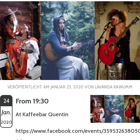
VERÖFFENTLICHT AM
JANUAR 23, 2020
VON
LAVANDA KAWUMM
From 19:30
24
Jan.
At Kaffeebar Quentin
2020
https://www.facebook.com/events/35953263805