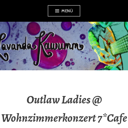
Zum
MENÜ
Inhalt
springen
LAVANDA
KAWUMM
Outlaw Ladies @
Wohnzimmerkonzert 7*Cafe