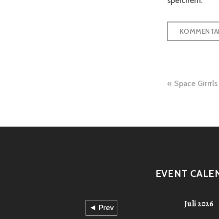
speichern.
Beitra
Space Girrrls
EVENT CALE
Juli 2026
◄ Prev