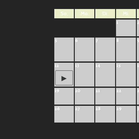
So.
Mo.
Di.
Mi.
1
5
6
7
8
12
13
14
15
19
20
21
22
26
27
28
29