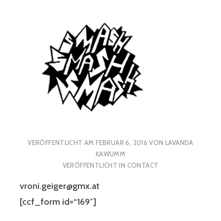
VERÖFFENTLICHT AM
FEBRUAR 6, 2016
VON
LAVANDA
KAWUMM
VERÖFFENTLICHT IN
CONTACT
vroni.geiger@gmx.at
[ccf_form id=“169″]