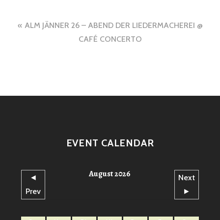
Beitragsnavigation
ALM JÄNNER 26 – ABEND DER LIEDERMACHEREI @
CAFÉ CONCERTO
EVENT CALENDAR
August 2026
◄
Next
Prev
►