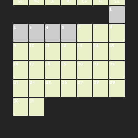
So.
Mo.
Di.
Mi.
Do.
Fr.
Sa.
1
6
7
8
2
3
4
5
9
10
11
12
13
14
15
16
17
18
19
20
21
22
23
24
25
26
27
28
29
30
31