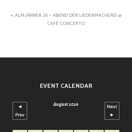
Beitragsnavigation
ALM JÄNNER 26 – ABEND DER LIEDERMACHEREI @
CAFÉ CONCERTO
EVENT CALENDAR
August 2026
◄
Next
Prev
►