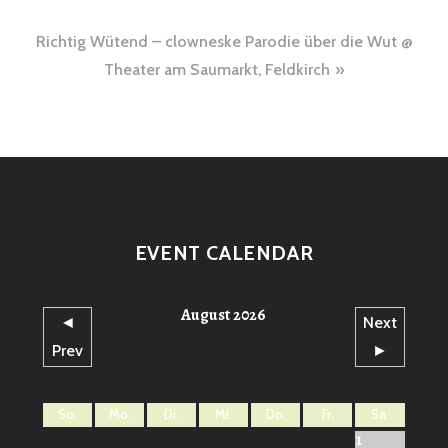
Richtig Wütend – clowneske Parodie über die Wut @
Theater am Saumarkt, Feldkirch
EVENT CALENDAR
August 2026
◄
Next
Prev
►
So.
Mo.
Di.
Mi.
Do.
Fr.
Sa.
1