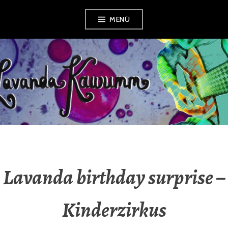
Zum
MENÜ
Inhalt
springen
LAVANDA
KAWUMM
Lavanda birthday surprise –
Kinderzirkus