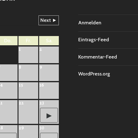
Next ►
Anmelden
Eintrags-Feed
Do.
Fr.
Sa.
1
2
Kommentar-Feed
7
8
9
WordPress.org
14
15
16
21
22
23
28
29
30