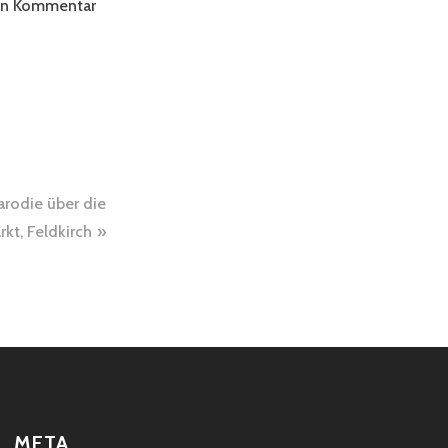
ten Kommentar
rodie über die
t, Feldkirch
META