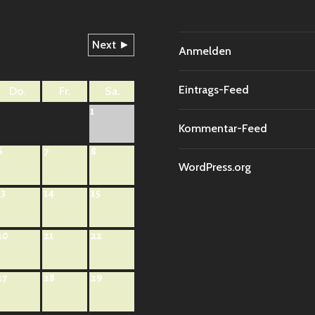
6
Next ►
Anmelden
Eintrags-Feed
Do.
Fr.
Sa.
1
Kommentar-Feed
6
7
8
WordPress.org
13
14
15
20
21
22
27
28
29