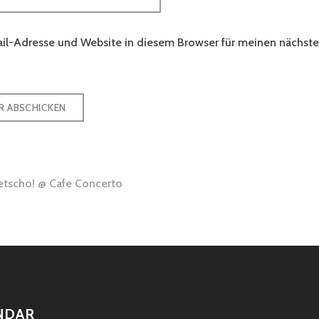
il-Adresse und Website in diesem Browser für meinen nächs
gsnavigation
etscho! @ Cafe Concerto
NDAR