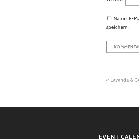
Name, E-Ma
speichern.
Beitra
Lavanda & G
EVENT CALE