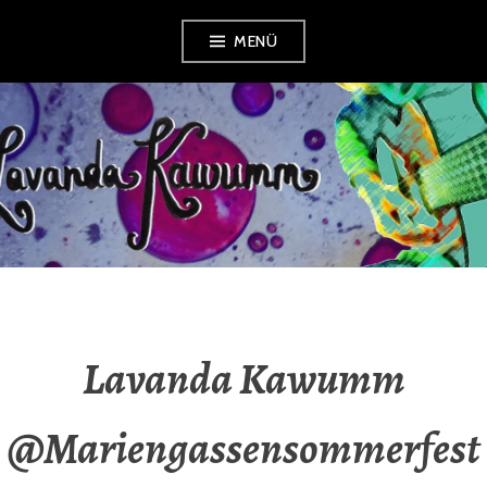
Zum
MENÜ
Inhalt
springen
LAVANDA
KAWUMM
Lavanda Kawumm
@Mariengassensommerfest