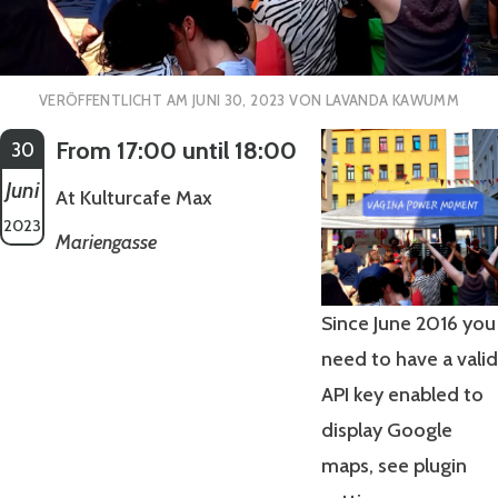
VERÖFFENTLICHT AM
JUNI 30, 2023
VON
LAVANDA KAWUMM
From 17:00 until 18:00
30
Juni
At Kulturcafe Max
2023
Mariengasse
Since June 2016 you
need to have a valid
API key enabled to
display Google
maps, see plugin