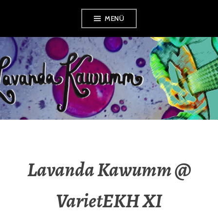
Zum
MENÜ
Inhalt
springen
LAVANDA
KAWUMM
Lavanda Kawumm @
VarietEKH XI