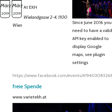
März
März
At EKH
2019
2019
Wielandgasse 2-4, 1100
Since June 2016 you
Wien
need to have a valid
API key enabled to
display Google
maps, see plugin
settings
https://www.facebook.com/events/41940308526
freie Spende
www.varietekh.at