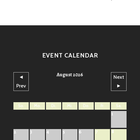
EVENT CALENDAR
August 2026
◄
Next
Prev
►
So.
Mo.
Di.
Mi.
Do.
Fr.
Sa.
1
7
8
2
3
4
5
6