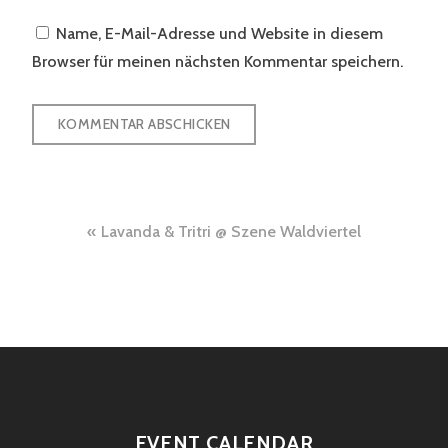
Name, E-Mail-Adresse und Website in diesem
Browser für meinen nächsten Kommentar speichern.
Beitragsnavigation
Lavanda & Tritri @ Szene Waldviertel
EVENT CALENDAR