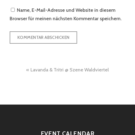
Name, E-Mail-Adresse und Website in diesem
Browser für meinen nächsten Kommentar speichern.
Beitragsnavigation
Lavanda & Tritri @ Szene Waldviertel
EVENT CALENDAR